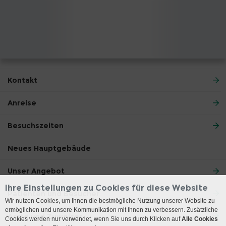
Kontakt
Anreise
Besuchszeiten
Neues Hauptgebäude
Unser Angebot
Ihre Einstellungen zu Cookies für diese Website
Patienten und Besucher
Wir nutzen Cookies, um Ihnen die bestmögliche Nutzung unserer Website zu
ermöglichen und unsere Kommunikation mit Ihnen zu verbessern. Zusätzliche
Ärzte und Zuweiser
Cookies werden nur verwendet, wenn Sie uns durch Klicken auf
Alle Cookies