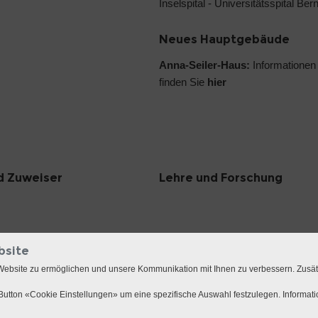
Inselspital - Universitätsspital Ber
Neues Hauptgebäude
Anna-Seiler-Haus:
Informationen
finden Sie
hier
d Zuweiser
Lehre und Forschung
bsite
Website zu ermöglichen und unsere Kommunikation mit Ihnen zu verbessern. Zusä
utton «Cookie Einstellungen» um eine spezifische Auswahl festzulegen. Informat