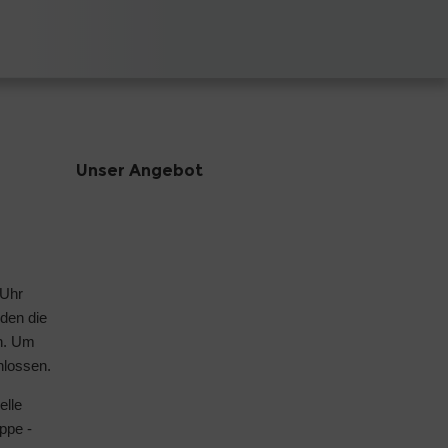
Unser Angebot
 Uhr
nden die
n. Um
hlossen.
elle
ppe -