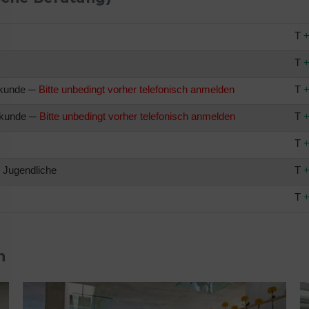
T
+
T
+
ilkunde ─
Bitte unbedingt vorher telefonisch anmelden
T
+
ilkunde ─
Bitte unbedingt vorher telefonisch anmelden
T
+
T
+
d Jugendliche
T
+
T
+
n