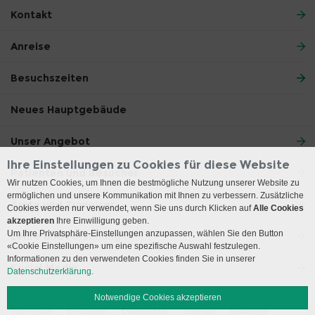
Kontakt
Anreise
Besuchszeiten
Neues Hauptgebäude
Unser Angebot
Ihre Einstellungen zu Cookies für diese Website
Patienten und Besucher
Wir nutzen Cookies, um Ihnen die bestmögliche Nutzung unserer Website zu
ermöglichen und unsere Kommunikation mit Ihnen zu verbessern. Zusätzliche
Ärzte und Zuweiser
Cookies werden nur verwendet, wenn Sie uns durch Klicken auf
Alle Cookies
akzeptieren
Ihre Einwilligung geben.
Um Ihre Privatsphäre-Einstellungen anzupassen, wählen Sie den Button
Lehre und Forschung
«Cookie Einstellungen» um eine spezifische Auswahl festzulegen.
Informationen zu den verwendeten Cookies finden Sie in unserer
Social Media
Datenschutzerklärung.
Notwendige Cookies akzeptieren
Impressum
Disclaimer
Datenschutz
Sitemap
Abmelden