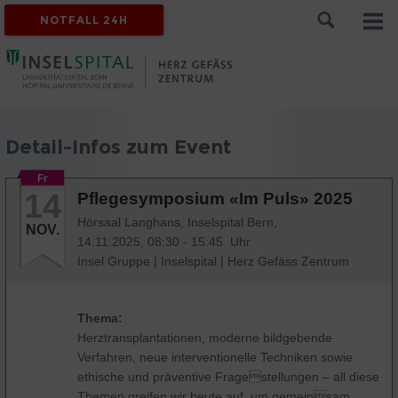
NOTFALL 24H
Detail-Infos zum Event
Fr
14
Pflegesymposium «Im Puls» 2025
Hörsaal Langhans, Inselspital Bern,
NOV.
14.11.2025, 08:30 - 15:45 Uhr
Insel Gruppe
|
Inselspital
|
Herz Gefäss Zentrum
Thema:
Herztransplantationen, moderne bildgebende
Verfahren, neue interventionelle Techniken sowie
ethische und präventive Fragestellungen – all diese
Themen greifen wir heute auf, um gemeinsam