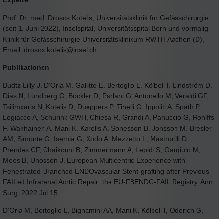
Prof. Dr. med. Drosos Kotelis, Universitätsklinik für Gefässchirurgie
(seit 1. Juni 2022), Inselspital, Universitätsspital Bern und vormalig
Klinik für Gefässchirurgie Universitätsklinikum RWTH Aachen (D),
Email: drosos.kotelis@insel.ch
Publikationen
Budtz-Lilly J, D'Oria M, Gallitto E, Bertoglio L, Kölbel T, Lindström D,
Dias N, Lundberg G, Böckler D, Parlani G, Antonello M, Veraldi GF,
Tsilimparis N, Kotelis D, Dueppers P, Tinelli G, Ippoliti A, Spath P,
Logiacco A, Schurink GWH, Chiesa R, Grandi A, Panuccio G, Rohlffs
F, Wanhainen A, Mani K, Karelis A, Sonesson B, Jonsson M, Bresler
AM, Simonte G, Isernia G, Xodo A, Mezzetto L, Mastrorilli D,
Prendes CF, Chaikouni B, Zimmermann A, Lepidi S, Gargiulo M,
Mees B, Unosson J. European Multicentric Experience with
Fenestrated-Branched ENDOvascular Stent-grafting after Previous
FAILed Infrarenal Aortic Repair: the EU-FBENDO-FAIL Registry. Ann
Surg. 2022 Jul 15.
D'Oria M, Bertoglio L, Bignamini AA, Mani K, Kölbel T, Oderich G,