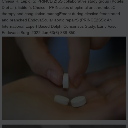
Chiesa R, Lepidi S; PRINCE(2)SS collaborative study group (Kotelis
D et al.). Editor's Choice - PRINciples of optimal antithrombotiC
therapy and coagulation managEment during elective fenestrated
and branched EndovaScular aortic repairS (PRINCE2SS): An
International Expert Based Delphi Consensus Study. Eur J Vasc
Endovasc Surg. 2022 Jun;63(6):838-850.