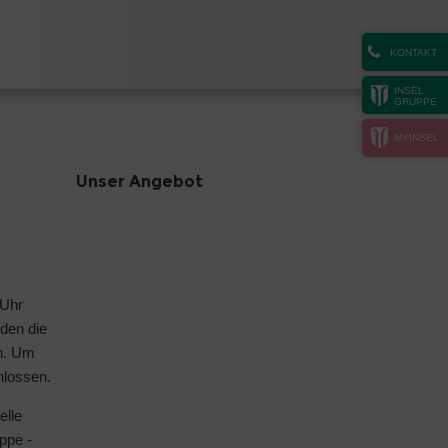
KONTAKT
INSEL
GRUPPE
MYINSEL
Unser Angebot
 Uhr
nden die
n. Um
hlossen.
elle
ppe -