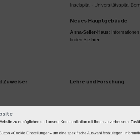
Inselspital - Universitätsspital Ber
Neues Hauptgebäude
Anna-Seiler-Haus:
Informationen
finden Sie
hier
d Zuweiser
Lehre und Forschung
bsite
Website zu ermöglichen und unsere Kommunikation mit Ihnen zu verbessern. Zusä
utton «Cookie Einstellungen» um eine spezifische Auswahl festzulegen. Informat