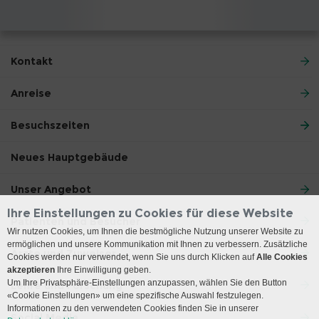
Kontakt
Anreise
Besuchszeiten
Neues Hauptgebäude
Unser Angebot
Ihre Einstellungen zu Cookies für diese Website
Patienten und Besucher
Wir nutzen Cookies, um Ihnen die bestmögliche Nutzung unserer Website zu
ermöglichen und unsere Kommunikation mit Ihnen zu verbessern. Zusätzliche
Ärzte und Zuweiser
Cookies werden nur verwendet, wenn Sie uns durch Klicken auf
Alle Cookies
akzeptieren
Ihre Einwilligung geben.
Um Ihre Privatsphäre-Einstellungen anzupassen, wählen Sie den Button
Lehre und Forschung
«Cookie Einstellungen» um eine spezifische Auswahl festzulegen.
Informationen zu den verwendeten Cookies finden Sie in unserer
Social Media