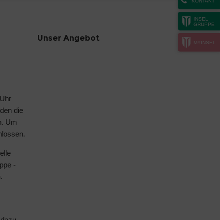
KONTAKT
INSEL
GRUPPE
Unser Angebot
MYINSEL
 Uhr
nden die
n. Um
hlossen.
elle
ppe -
n
.
 dazu