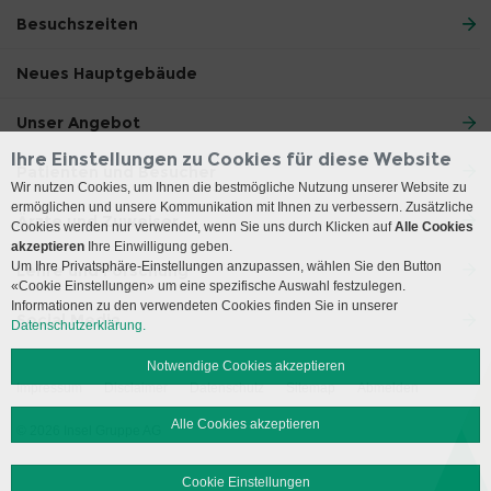
Besuchszeiten
Neues Hauptgebäude
Unser Angebot
Ihre Einstellungen zu Cookies für diese Website
Patienten und Besucher
Wir nutzen Cookies, um Ihnen die bestmögliche Nutzung unserer Website zu
ermöglichen und unsere Kommunikation mit Ihnen zu verbessern. Zusätzliche
Ärzte und Zuweiser
Cookies werden nur verwendet, wenn Sie uns durch Klicken auf
Alle Cookies
akzeptieren
Ihre Einwilligung geben.
Um Ihre Privatsphäre-Einstellungen anzupassen, wählen Sie den Button
Lehre und Forschung
«Cookie Einstellungen» um eine spezifische Auswahl festzulegen.
Informationen zu den verwendeten Cookies finden Sie in unserer
Social Media
Datenschutzerklärung.
Notwendige Cookies akzeptieren
Impressum
Disclaimer
Datenschutz
Sitemap
Abmelden
Alle Cookies akzeptieren
© 2026 Insel Gruppe AG
Cookie Einstellungen